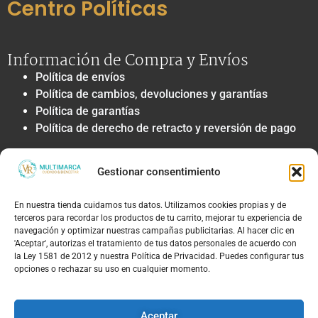
Centro Políticas
Información de Compra y Envíos
Política de envíos
Política de cambios, devoluciones y garantías
Política de garantías
Política de derecho de retracto y reversión de pago
Privacidad y Tratamiento de Datos
Gestionar consentimiento
Política de privacidad y tratamiento de datos
personales
En nuestra tienda cuidamos tus datos. Utilizamos cookies propias y de
Autorización de contacto, marketing y
terceros para recordar los productos de tu carrito, mejorar tu experiencia de
comunicaciones comerciales
navegación y optimizar nuestras campañas publicitarias. Al hacer clic en
Política de cookies
'Aceptar', autorizas el tratamiento de tus datos personales de acuerdo con
la Ley 1581 de 2012 y nuestra Política de Privacidad. Puedes configurar tus
Términos Legales y Soporte
opciones o rechazar su uso en cualquier momento.
Términos & condiciones
Aviso legal y limitación de responsabilidad
Aceptar