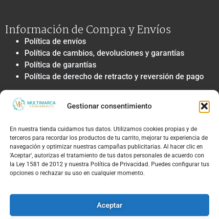
Información de Compra y Envíos
Política de envíos
Política de cambios, devoluciones y garantías
Política de garantías
Política de derecho de retracto y reversión de pago
Privacidad y Tratamiento de Datos
Gestionar consentimiento
Política de privacidad y tratamiento de datos
personales
En nuestra tienda cuidamos tus datos. Utilizamos cookies propias y de
Autorización de contacto, marketing y
terceros para recordar los productos de tu carrito, mejorar tu experiencia de
comunicaciones comerciales
navegación y optimizar nuestras campañas publicitarias. Al hacer clic en
Política de cookies
'Aceptar', autorizas el tratamiento de tus datos personales de acuerdo con
la Ley 1581 de 2012 y nuestra Política de Privacidad. Puedes configurar tus
Términos Legales y Soporte
opciones o rechazar su uso en cualquier momento.
Términos & condiciones
Aviso legal y limitación de responsabilidad
Aceptar
Política de PQRS y atención al cliente