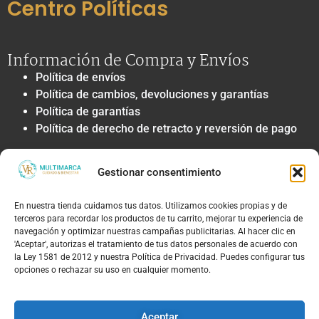
Centro Políticas
Información de Compra y Envíos
Política de envíos
Política de cambios, devoluciones y garantías
Política de garantías
Política de derecho de retracto y reversión de pago
Privacidad y Tratamiento de Datos
Gestionar consentimiento
Política de privacidad y tratamiento de datos
personales
En nuestra tienda cuidamos tus datos. Utilizamos cookies propias y de
Autorización de contacto, marketing y
terceros para recordar los productos de tu carrito, mejorar tu experiencia de
comunicaciones comerciales
navegación y optimizar nuestras campañas publicitarias. Al hacer clic en
Política de cookies
'Aceptar', autorizas el tratamiento de tus datos personales de acuerdo con
la Ley 1581 de 2012 y nuestra Política de Privacidad. Puedes configurar tus
Términos Legales y Soporte
opciones o rechazar su uso en cualquier momento.
Términos & condiciones
Aviso legal y limitación de responsabilidad
Aceptar