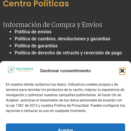
Centro Políticas
Información de Compra y Envíos
Política de envíos
Política de cambios, devoluciones y garantías
Política de garantías
Política de derecho de retracto y reversión de pago
Privacidad y Tratamiento de Datos
Gestionar consentimiento
Política de privacidad y tratamiento de datos
personales
En nuestra tienda cuidamos tus datos. Utilizamos cookies propias y de
Autorización de contacto, marketing y
terceros para recordar los productos de tu carrito, mejorar tu experiencia de
comunicaciones comerciales
navegación y optimizar nuestras campañas publicitarias. Al hacer clic en
Política de cookies
'Aceptar', autorizas el tratamiento de tus datos personales de acuerdo con
la Ley 1581 de 2012 y nuestra Política de Privacidad. Puedes configurar tus
Términos Legales y Soporte
opciones o rechazar su uso en cualquier momento.
Términos & condiciones
Aviso legal y limitación de responsabilidad
Aceptar