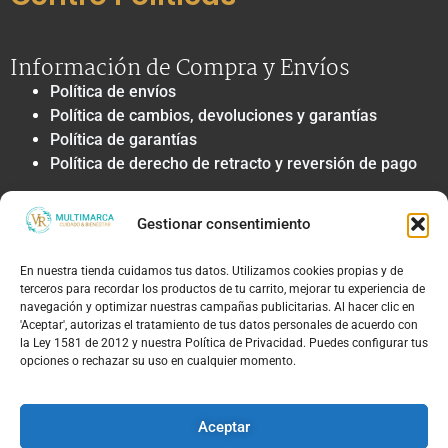
Información de Compra y Envíos
Política de envíos
Política de cambios, devoluciones y garantías
Política de garantías
Política de derecho de retracto y reversión de pago
Privacidad y Tratamiento de Datos
Gestionar consentimiento
Política de privacidad y tratamiento de datos
personales
En nuestra tienda cuidamos tus datos. Utilizamos cookies propias y de
Autorización de contacto, marketing y
terceros para recordar los productos de tu carrito, mejorar tu experiencia de
comunicaciones comerciales
navegación y optimizar nuestras campañas publicitarias. Al hacer clic en
Política de cookies
'Aceptar', autorizas el tratamiento de tus datos personales de acuerdo con
la Ley 1581 de 2012 y nuestra Política de Privacidad. Puedes configurar tus
Términos Legales y Soporte
opciones o rechazar su uso en cualquier momento.
Términos & condiciones
Aviso legal y limitación de responsabilidad
Aceptar
Política de PQRS y atención al cliente