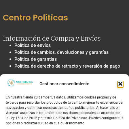
Centro Políticas
Información de Compra y Envíos
Política de envíos
Política de cambios, devoluciones y garantías
Política de garantías
Política de derecho de retracto y reversión de pago
Privacidad y Tratamiento de Datos
Gestionar consentimiento
Política de privacidad y tratamiento de datos
personales
En nuestra tienda cuidamos tus datos. Utilizamos cookies propias y de
Autorización de contacto, marketing y
terceros para recordar los productos de tu carrito, mejorar tu experiencia de
comunicaciones comerciales
navegación y optimizar nuestras campañas publicitarias. Al hacer clic en
Política de cookies
'Aceptar', autorizas el tratamiento de tus datos personales de acuerdo con
la Ley 1581 de 2012 y nuestra Política de Privacidad. Puedes configurar tus
Términos Legales y Soporte
opciones o rechazar su uso en cualquier momento.