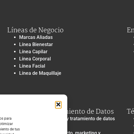
Líneas de Negocio
En
Marcas Aliadas
Línea Bienestar
Línea Capilar
Línea Corporal
Línea Facial
Línea de Maquillaje
Privacidad y Tratamiento de Datos
Té
Política de privacidad y tratamiento de datos
ros para
optimizar
personales
miento de tus
Autorización de contacto, marketing y