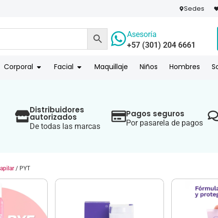
Sedes
Asesoría
+57 (301) 204 6661
 PAGO
COMPR
Corporal
Facial
Maquillaje
Niños
Hombres
S
Distribuidores
Pagos seguros
autorizados
Por pasarela de pagos
De todas las marcas
apilar
/ PYT