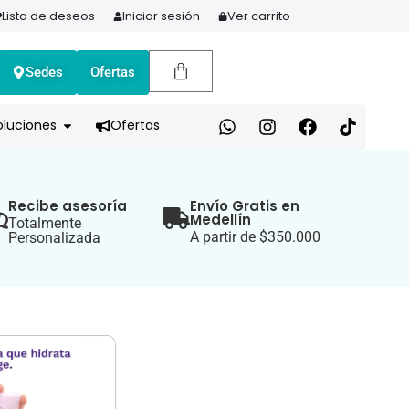
Lista de deseos
Iniciar sesión
Ver carrito
Sedes
Ofertas
A HOY Y PAGA EN 3 CUOTAS CON ADDI
oluciones
Ofertas
Recibe asesoría
Envío Gratis en
Medellín
Totalmente
A partir de $350.000
Personalizada