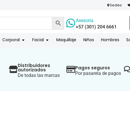
Sedes
Asesoría
+57 (301) 204 6661
 PAGO
COMPR
Corporal
Facial
Maquillaje
Niños
Hombres
S
Distribuidores
Pagos seguros
autorizados
Por pasarela de pagos
De todas las marcas