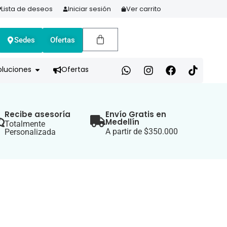
Lista de deseos
Iniciar sesión
Ver carrito
Sedes
Ofertas
A HOY Y PAGA EN 3 CUOTAS CON ADDI
oluciones
Ofertas
Recibe asesoría
Envío Gratis en
Medellín
Totalmente
A partir de $350.000
Personalizada