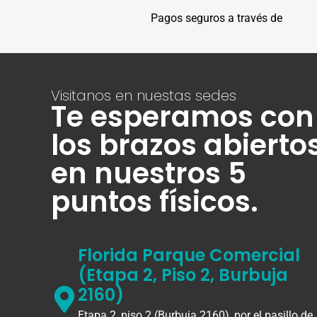
Pagos seguros a través de
Visitanos en nuestas sedes
Te esperamos con
los brazos abierto
en nuestros 5
puntos físicos.
Florida Parque Comercial
(Etapa 2, Piso 2, Burbuja
2160)
Etapa 2, piso 2 (Burbuja 2160), por el pasillo de