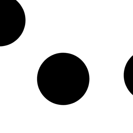
NATURAL 60
DESODORANTE SALVIA ROLL
DESODOR
Y LA MAGA
ON ARUNÁ
VIDR
500
$
42.900
$
arrito
Añadir al carrito
Añadi