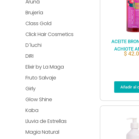
Aruná
Brujería
Class Gold
Click Hair Cosmetics
ACEITE BRO
D´luchi
ACHIOTE A
$
42.
DIRI
Elixir by La Maga
Fruto Salvaje
Añadir al c
Girly
Glow Shine
Kaba
Lluvia de Estrellas
Magia Natural