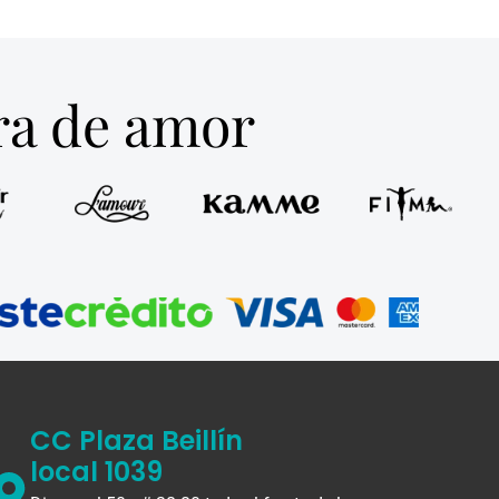
E CORPORAL DEL
EXFOLIANTE CORPORAL
DY PARTY VIVE
DLUCHI
$
35.000
$
25.000
EAUTY
38.000
r al carrito
Añadir al carrito