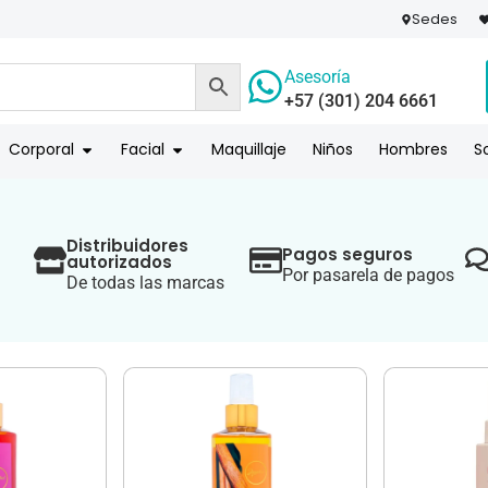
Sedes
Asesoría
+57 (301) 204 6661
 PAGO
COMPR
Corporal
Facial
Maquillaje
Niños
Hombres
S
Distribuidores
Pagos seguros
autorizados
Por pasarela de pagos
De todas las marcas