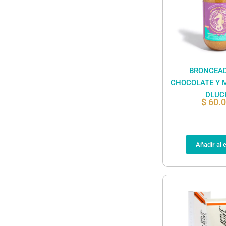
BRONCEAD
CHOCOLATE Y M
DLUC
$
60.
Añadir al c