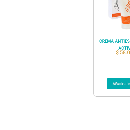
CREMA ANTIES
ACTI
$
58.
Añadir al c