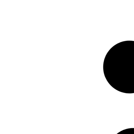
CREMA INTI
$
36.000
-
Añadir al c