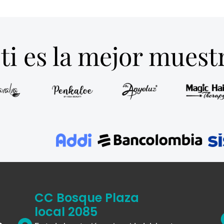
MA
EXFOLIANTE CORPORAL 250
EXFOLIANT
DORA TONO
ML GLOW SHINE BY YAJA
AZUCAR BO
$
33.000
LUCHI
B
000
$
arrito
Añadir al carrito
Añadi