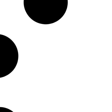
MA MAHU
DEPILADOR INSTANTANEO
DESODOR
$
56.000
OMG
ROLL
$
30.000
$
arrito
Añadir al carrito
Añadi