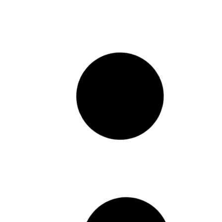
ANTE LAVANDA
DESODORANTE LAVANDA
 ON ARUNÁ
VIDRIO 60 ML ARUNÁ
42.900
$
42.900
r al carrito
Añadir al carrito