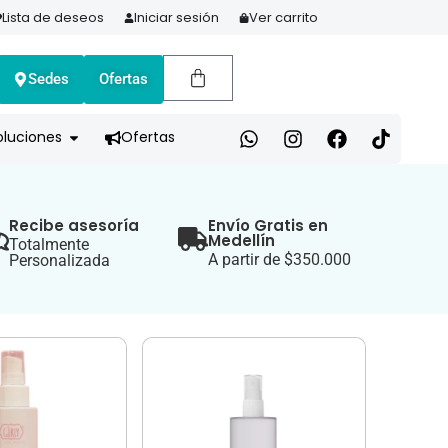
Lista de deseos
Iniciar sesión
Ver carrito
Sedes
Ofertas
A HOY Y PAGA EN 3 CUOTAS CON ADDI
oluciones
Ofertas
Recibe asesoría
Envío Gratis en
Medellín
Totalmente
A partir de $350.000
Personalizada