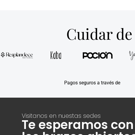
ESPU
AUTOBRONCEA
OSCURO D
$
70.
Añadir al c