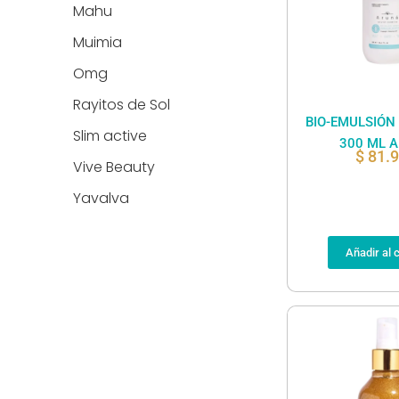
Mahu
Muimia
Omg
Rayitos de Sol
BIO-EMULSIÓN
Slim active
300 ML 
$
81.
Vive Beauty
Yavalva
Añadir al c