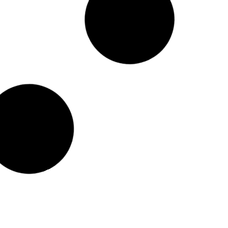
ANTE SALVIA
ESPUMA
IO ARUNÁ
AUTOBRONCEADORA TONO
42.900
MEDIO DLUCHI
$
70.000
r al carrito
Añadir al carrito