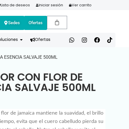
Lista de deseos
Iniciar sesión
Ver carrito
Sedes
Ofertas
A HOY Y PAGA EN 3 CUOTAS CON ADDI
oluciones
Ofertas
A ESENCIA SALVAJE 500ML
OR CON FLOR DE
IA SALVAJE 500ML
lor de jamaica mantiene la suavidad, el brillo
tiempo, evita que el cuero cabelludo pierda su