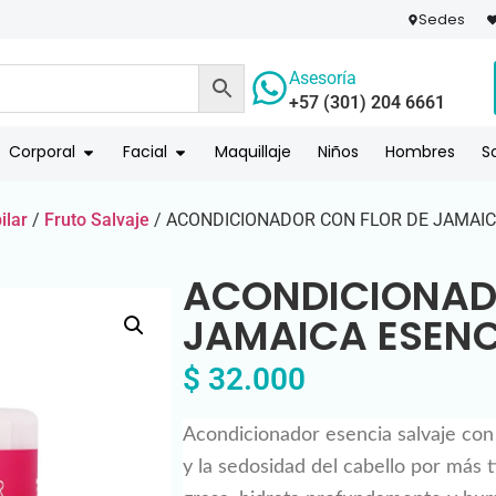
Sedes
Asesoría
+57 (301) 204 6661
 PAGO
COMPR
Corporal
Facial
Maquillaje
Niños
Hombres
S
ilar
/
Fruto Salvaje
/ ACONDICIONADOR CON FLOR DE JAMAIC
ACONDICIONAD
JAMAICA ESENC
$
32.000
Acondicionador esencia salvaje con f
y la sedosidad del cabello por más 