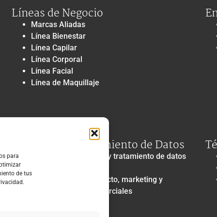
Líneas de Negocio
En
Marcas Aliadas
Línea Bienestar
Línea Capilar
Línea Corporal
Línea Facial
Línea de Maquillaje
Privacidad y Tratamiento de Datos
Té
Política de privacidad y tratamiento de datos
ros para
optimizar
personales
miento de tus
Autorización de contacto, marketing y
rivacidad.
comunicaciones comerciales
Política de cookies