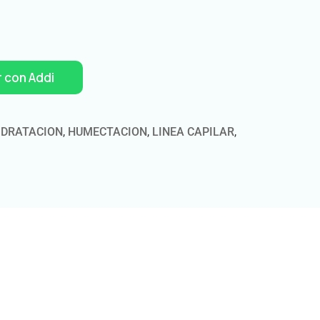
 con Addi
IDRATACION
,
HUMECTACION
,
LINEA CAPILAR
,