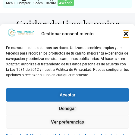
Menu
Comprar
Sedes
Carrito
Asesoría
Cuidar de ti es la mejor
Gestionar consentimiento
muestra de amor
En nuestra tienda cuidamos tus datos. Utilizamos cookies propias y de
terceros para recordar los productos de tu carrito, mejorar tu experiencia de
navegación y optimizar nuestras campañas publicitarias. Al hacer clic en
'Aceptar', autorizas el tratamiento de tus datos personales de acuerdo con
la Ley 1581 de 2012 y nuestra Política de Privacidad. Puedes configurar tus
Pagos seguros a través de
opciones o rechazar su uso en cualquier momento.
Aceptar
Visitanos en nuestas sedes
Te esperamos con
Denegar
los brazos abiertos
Ver preferencias
en nuestros 5