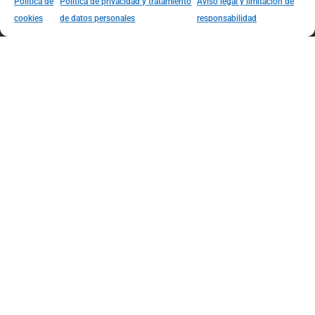
Política de
Política de privacidad y tratamiento
Aviso legal y limitación de
puntos físicos.
cookies
de datos personales
responsabilidad
CC Bosque Plaza
local 2085
En toda la estación universidad del metro, entrada
por carabobo 2 piso.
Cl. 73 #51D-71 local 2085, Medellín.
Como llegar
CC Plaza Beillín
local 1039
Diagonal 50a # 38-80 todo el frente de la estación
niquia al lado de tierragro.
Como llegar