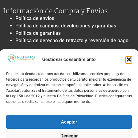
Información de Compra y Envíos
Política de envíos
Política de cambios, devoluciones y garantías
Política de garantías
Política de derecho de retracto y reversión de pago
Privacidad y Tratamiento de Datos
Gestionar consentimiento
Política de privacidad y tratamiento de datos
personales
En nuestra tienda cuidamos tus datos. Utilizamos cookies propias y de
Autorización de contacto, marketing y
terceros para recordar los productos de tu carrito, mejorar tu experiencia de
comunicaciones comerciales
navegación y optimizar nuestras campañas publicitarias. Al hacer clic en
Política de cookies
'Aceptar', autorizas el tratamiento de tus datos personales de acuerdo con
la Ley 1581 de 2012 y nuestra Política de Privacidad. Puedes configurar tus
Términos Legales y Soporte
opciones o rechazar su uso en cualquier momento.
Términos & condiciones
Aviso legal y limitación de responsabilidad
Aceptar
Política de PQRS y atención al cliente
Denegar