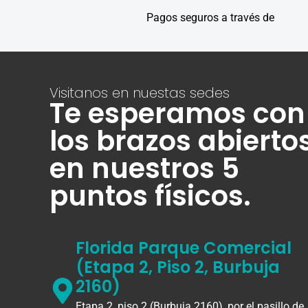
Pagos seguros a través de
Visitanos en nuestas sedes
Te esperamos con
los brazos abierto
en nuestros 5
puntos físicos.
Florida Parque Comercial
(Etapa 2, Piso 2, Burbuja
2160)
Etapa 2, piso 2 (Burbuja 2160), por el pasillo de