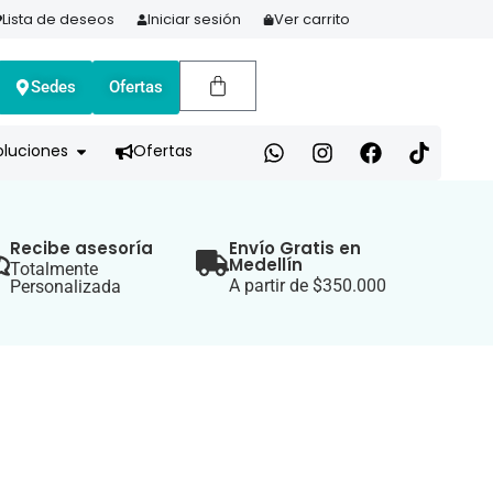
Lista de deseos
Iniciar sesión
Ver carrito
Sedes
Ofertas
A HOY Y PAGA EN 3 CUOTAS CON ADDI
oluciones
Ofertas
Recibe asesoría
Envío Gratis en
Medellín
Totalmente
A partir de $350.000
Personalizada