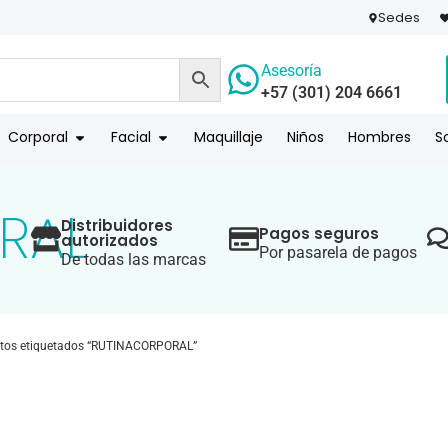
Sedes
Asesoría
+57 (301) 204 6661
 PAGO
COMPR
Corporal
Facial
Maquillaje
Niños
Hombres
S
RAL
Distribuidores
Pagos seguros
autorizados
Por pasarela de pagos
De todas las marcas
tos etiquetados “RUTINACORPORAL”