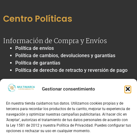
Centro Políticas
Información de Compra y Envíos
Política de envíos
Política de cambios, devoluciones y garantías
Política de garantías
Política de derecho de retracto y reversión de pago
Privacidad y Tratamiento de Datos
Gestionar consentimiento
Política de privacidad y tratamiento de datos
personales
En nuestra tienda cuidamos tus datos. Utilizamos cookies propias y de
Autorización de contacto, marketing y
terceros para recordar los productos de tu carrito, mejorar tu experiencia de
comunicaciones comerciales
navegación y optimizar nuestras campañas publicitarias. Al hacer clic en
Política de cookies
'Aceptar', autorizas el tratamiento de tus datos personales de acuerdo con
la Ley 1581 de 2012 y nuestra Política de Privacidad. Puedes configurar tus
Términos Legales y Soporte
opciones o rechazar su uso en cualquier momento.