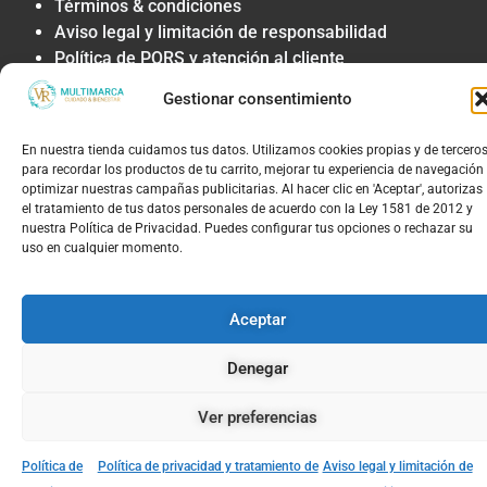
Términos & condiciones
Aviso legal y limitación de responsabilidad
Política de PQRS y atención al cliente
Gestionar consentimiento
En nuestra tienda cuidamos tus datos. Utilizamos cookies propias y de tercero
© 2026, TIENDAS VR MULTIMARCAS S.A.S | NIT:
para recordar los productos de tu carrito, mejorar tu experiencia de navegación
90.180.535-8 |Todos los derechos reservados
optimizar nuestras campañas publicitarias. Al hacer clic en 'Aceptar', autorizas
Para conocer tus derechos o radicar una queja, visita el portal de la
el tratamiento de tus datos personales de acuerdo con la Ley 1581 de 2012 y
Superintendencia de Industria y Comercio: www.sic.gov.co
nuestra Política de Privacidad. Puedes configurar tus opciones o rechazar su
uso en cualquier momento.
Aceptar
Denegar
Ver preferencias
Política de
Política de privacidad y tratamiento de
Aviso legal y limitación de