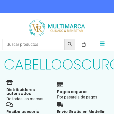
COMPRA HOY Y PAGA EN 3 CUOTAS CON ADDI
CABELLOOSCUR
Distribuidores
Pagos seguros
autorizados
Por pasarela de pagos
De todas las marcas
Recibe asesoría
Envío Gratis en Medellín