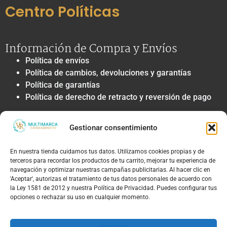
Centro Políticas
Información de Compra y Envíos
Política de envíos
Política de cambios, devoluciones y garantías
Política de garantías
Política de derecho de retracto y reversión de pago
Privacidad y Tratamiento de Datos
Gestionar consentimiento
Política de privacidad y tratamiento de datos
personales
En nuestra tienda cuidamos tus datos. Utilizamos cookies propias y de
Autorización de contacto, marketing y
terceros para recordar los productos de tu carrito, mejorar tu experiencia de
comunicaciones comerciales
navegación y optimizar nuestras campañas publicitarias. Al hacer clic en
Política de cookies
'Aceptar', autorizas el tratamiento de tus datos personales de acuerdo con
la Ley 1581 de 2012 y nuestra Política de Privacidad. Puedes configurar tus
Términos Legales y Soporte
opciones o rechazar su uso en cualquier momento.
Términos & condiciones
Aviso legal y limitación de responsabilidad