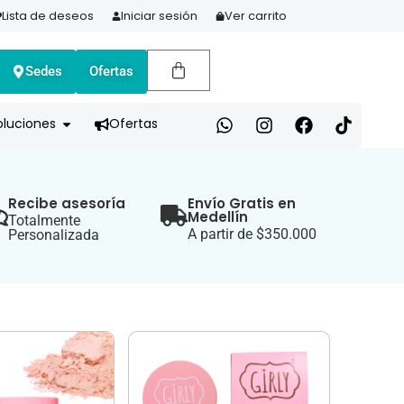
Lista de deseos
Iniciar sesión
Ver carrito
Sedes
Ofertas
A HOY Y PAGA EN 3 CUOTAS CON ADDI
oluciones
Ofertas
Recibe asesoría
Envío Gratis en
Medellín
Totalmente
A partir de $350.000
Personalizada