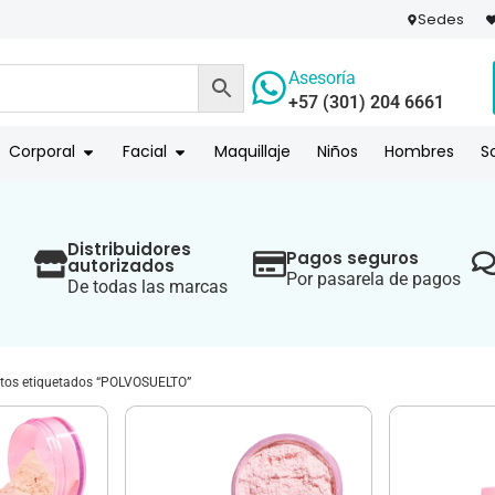
Sedes
Asesoría
+57 (301) 204 6661
 PAGO
COMPR
Corporal
Facial
Maquillaje
Niños
Hombres
S
Distribuidores
Pagos seguros
autorizados
Por pasarela de pagos
De todas las marcas
tos etiquetados “POLVOSUELTO”