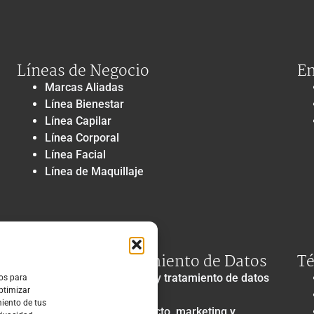
Líneas de Negocio
En
Marcas Aliadas
Línea Bienestar
Línea Capilar
Línea Corporal
Línea Facial
Línea de Maquillaje
Privacidad y Tratamiento de Datos
Té
Política de privacidad y tratamiento de datos
ros para
optimizar
personales
miento de tus
Autorización de contacto, marketing y