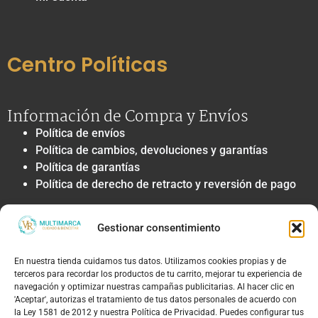
Centro Políticas
Información de Compra y Envíos
Política de envíos
Política de cambios, devoluciones y garantías
Política de garantías
Política de derecho de retracto y reversión de pago
Privacidad y Tratamiento de Datos
Gestionar consentimiento
Política de privacidad y tratamiento de datos
personales
En nuestra tienda cuidamos tus datos. Utilizamos cookies propias y de
Autorización de contacto, marketing y
terceros para recordar los productos de tu carrito, mejorar tu experiencia de
comunicaciones comerciales
navegación y optimizar nuestras campañas publicitarias. Al hacer clic en
Política de cookies
'Aceptar', autorizas el tratamiento de tus datos personales de acuerdo con
la Ley 1581 de 2012 y nuestra Política de Privacidad. Puedes configurar tus