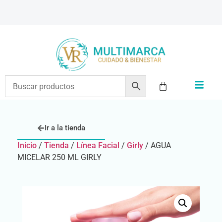
ENVÍOS A TODO EL PAÍS | RECIBIMOS TODOS LOS MEDIOS DE PAGO
Ir a la tienda
Inicio
/
Tienda
/
Línea Facial
/
Girly
/ AGUA
MICELAR 250 ML GIRLY