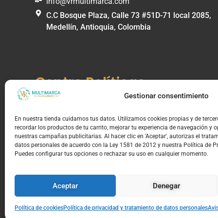
info@vrmultimarca.com
C.C Bosque Plaza, Calle 73 #51D-71 local 2085,
Medellín, Antioquia, Colombia
Centro Políticas
Gestionar consentimiento
Información de Compra y Envíos
Política de envíos
En nuestra tienda cuidamos tus datos. Utilizamos cookies propias y de terce
recordar los productos de tu carrito, mejorar tu experiencia de navegación y 
Política de cambios, devoluciones y garantías
nuestras campañas publicitarias. Al hacer clic en 'Aceptar', autorizas el trata
Política de garantías
datos personales de acuerdo con la Ley 1581 de 2012 y nuestra Política de P
Política de derecho de retracto y reversión de
Puedes configurar tus opciones o rechazar su uso en cualquier momento.
pago
Aceptar
Denegar
© 2026, TIENDAS VR MULTIMARCAS S.A.S | NIT: 90.1
Política de cookies
Política de privacidad y tratamiento de datos personales
Avi
Para conocer tus derechos o radicar una queja, visita el portal de