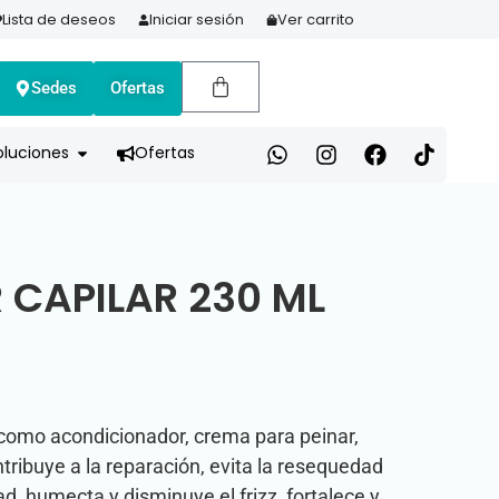
Lista de deseos
Iniciar sesión
Ver carrito
Sedes
Ofertas
A HOY Y PAGA EN 3 CUOTAS CON ADDI
oluciones
Ofertas
 CAPILAR 230 ML
 como acondicionador, crema para peinar,
tribuye a la reparación, evita la resequedad
ad, humecta y disminuye el frizz, fortalece y