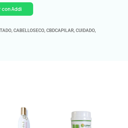
 con Addi
ATADO
,
CABELLOSECO
,
CBDCAPILAR
,
CUIDADO
,