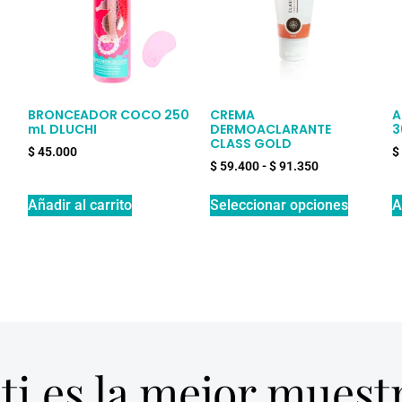
BRONCEADOR COCO 250
CREMA
A
mL DLUCHI
DERMOACLARANTE
3
CLASS GOLD
$
45.000
$
$
59.400
-
$
91.350
Añadir al carrito
Seleccionar opciones
A
ti es la mejor mues