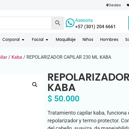
Sedes
Asesoría
+57 (301) 204 6661
 PAGO
COMPR
Corporal
Facial
Maquillaje
Niños
Hombres
S
ilar
/
Kaba
/ REPOLARIZADOR CAPILAR 230 ML KABA
REPOLARIZADOR
KABA
$
50.000
Tratamiento capilar kaba, funciona
repolarizador y termo protector. Con
del cabello, suaviza, da manejabilid