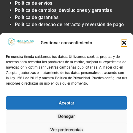
Política de envíos
Política de cambios, devoluciones y garantías
Política de garantías
Política de derecho de retracto y reversión de pago
Privacidad y Tratamiento de Datos
Gestionar consentimiento
Política de privacidad y tratamiento de datos
personales
En nuestra tienda cuidamos tus datos. Utilizamos cookies propias y de
Autorización de contacto, marketing y
terceros para recordar los productos de tu carrito, mejorar tu experiencia de
comunicaciones comerciales
navegación y optimizar nuestras campañas publicitarias. Al hacer clic en
Política de cookies
'Aceptar', autorizas el tratamiento de tus datos personales de acuerdo con
la Ley 1581 de 2012 y nuestra Política de Privacidad. Puedes configurar tus
Términos Legales y Soporte
opciones o rechazar su uso en cualquier momento.
Términos & condiciones
Aviso legal y limitación de responsabilidad
Aceptar
Política de PQRS y atención al cliente
Denegar
Ver preferencias
© 2026, TIENDAS VR MULTIMARCAS S.A.S | NIT: