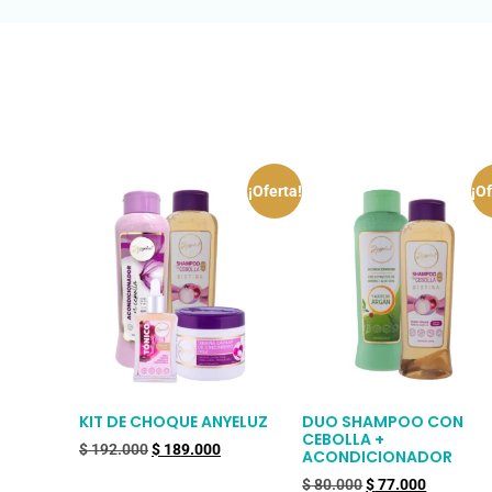
¡Oferta!
¡Of
KIT DE CHOQUE ANYELUZ
DUO SHAMPOO CON
CEBOLLA +
$
192.000
$
189.000
ACONDICIONADOR
$
80.000
$
77.000