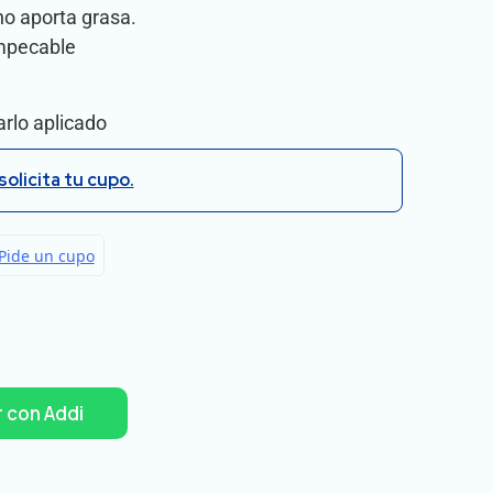
no aporta grasa.
Impecable
rlo aplicado
solicita tu cupo.
 con Addi