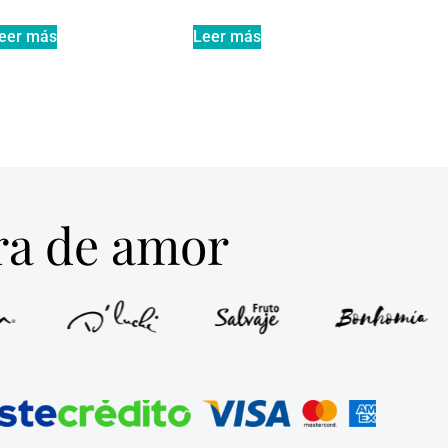
eer más
Leer más
tra de amor