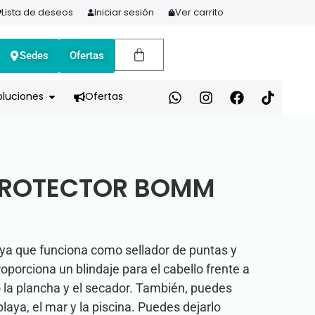
Lista de deseos
Iniciar sesión
Ver carrito
Sedes
Ofertas
A HOY Y PAGA EN 3 CUOTAS CON ADDI
oluciones
Ofertas
PROTECTOR BOMM
 ya que funciona como sellador de puntas y
porciona un blindaje para el cabello frente a
 la plancha y el secador. También, puedes
playa, el mar y la piscina. Puedes dejarlo