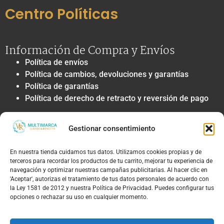
Centro Políticas
Información de Compra y Envíos
Política de envíos
Política de cambios, devoluciones y garantías
Política de garantías
Política de derecho de retracto y reversión de pago
Privacidad y Tratamiento de Datos
Gestionar consentimiento
Política de privacidad y tratamiento de datos
personales
En nuestra tienda cuidamos tus datos. Utilizamos cookies propias y de
Autorización de contacto, marketing y
terceros para recordar los productos de tu carrito, mejorar tu experiencia de
comunicaciones comerciales
navegación y optimizar nuestras campañas publicitarias. Al hacer clic en
Política de cookies
'Aceptar', autorizas el tratamiento de tus datos personales de acuerdo con
la Ley 1581 de 2012 y nuestra Política de Privacidad. Puedes configurar tus
Términos Legales y Soporte
opciones o rechazar su uso en cualquier momento.
Términos & condiciones
Aviso legal y limitación de responsabilidad