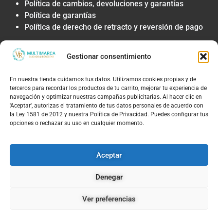
Política de cambios, devoluciones y garantías
Política de garantías
Política de derecho de retracto y reversión de pago
Privacidad y Tratamiento de Datos
Gestionar consentimiento
Política de privacidad y tratamiento de datos
personales
En nuestra tienda cuidamos tus datos. Utilizamos cookies propias y de
Autorización de contacto, marketing y
terceros para recordar los productos de tu carrito, mejorar tu experiencia de
comunicaciones comerciales
navegación y optimizar nuestras campañas publicitarias. Al hacer clic en
Política de cookies
'Aceptar', autorizas el tratamiento de tus datos personales de acuerdo con
la Ley 1581 de 2012 y nuestra Política de Privacidad. Puedes configurar tus
Términos Legales y Soporte
opciones o rechazar su uso en cualquier momento.
Términos & condiciones
Aviso legal y limitación de responsabilidad
Aceptar
Política de PQRS y atención al cliente
Denegar
Ver preferencias
© 2026, TIENDAS VR MULTIMARCAS S.A.S | NIT:
90.180.535-8 |Todos los derechos reservados