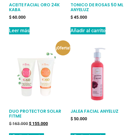
ACEITE FACIAL ORO 24K
TONICO DE ROSAS 50 ML
KABA
ANYELUZ
$
60.000
$
45.000
Leer más
Añadir al carrito
¡Oferta!
DUO PROTECTOR SOLAR
JALEA FACIAL ANYELUZ
FITME
$
50.000
$
163.000
$
155.000