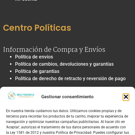
Centro Políticas
Información de Compra y Envíos
Política de envíos
Política de cambios, devoluciones y garantías
Política de garantías
Política de derecho de retracto y reversión de pago
Privacidad y Tratamiento de Datos
Gestionar consentimiento
Política de privacidad y tratamiento de datos
personales
En nuestra tienda cuidamos tus datos. Utilizamos cookies propias y de
Autorización de contacto, marketing y
terceros para recordar los productos de tu carrito, mejorar tu experiencia de
comunicaciones comerciales
navegación y optimizar nuestras campañas publicitarias. Al hacer clic en
Política de cookies
'Aceptar', autorizas el tratamiento de tus datos personales de acuerdo con
la Ley 1581 de 2012 y nuestra Política de Privacidad. Puedes configurar tus