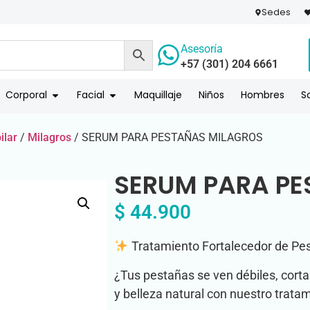
Sedes
Asesoría
+57 (301) 204 6661
 PAGO
COMPR
Corporal
Facial
Maquillaje
Niños
Hombres
S
ilar
/
Milagros
/ SERUM PARA PESTAÑAS MILAGROS
SERUM PARA PE
$
44.900
Tratamiento Fortalecedor de Pe
¿Tus pestañas se ven débiles, cort
y belleza natural con nuestro tratam