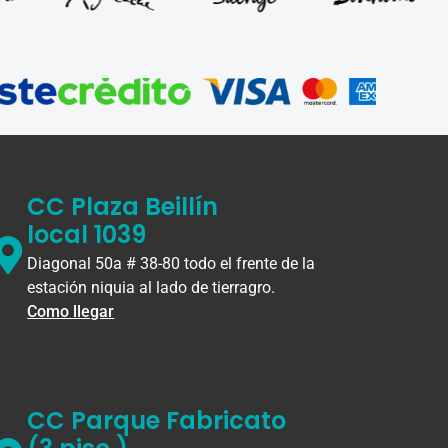
CC Plaza Beillín
local 1039
Diagonal 50a # 38-80 todo el frente de la
estación niquia al lado de tierragro.
Como llegar
CC Parque Fabricato