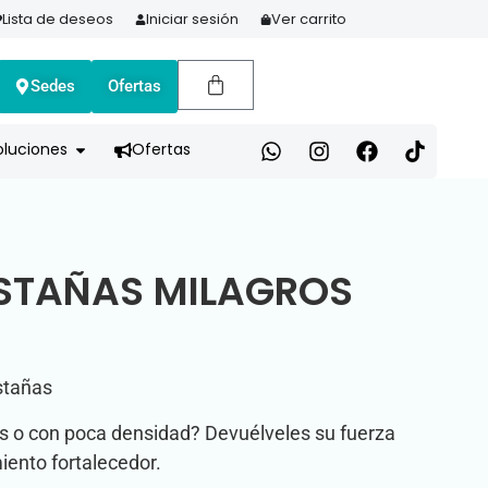
Lista de deseos
Iniciar sesión
Ver carrito
Sedes
Ofertas
A HOY Y PAGA EN 3 CUOTAS CON ADDI
oluciones
Ofertas
STAÑAS MILAGROS
stañas
as o con poca densidad? Devuélveles su fuerza
iento fortalecedor.