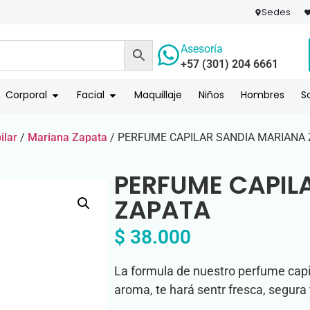
Sedes
Asesoría
+57 (301) 204 6661
Corporal
Facial
Maquillaje
Niños
Hombres
S
ilar
/
Mariana Zapata
/ PERFUME CAPILAR SANDIA MARIANA
PERFUME CAPIL
ZAPATA
$
38.000
La formula de nuestro perfume capil
aroma, te hará sentr fresca, segura