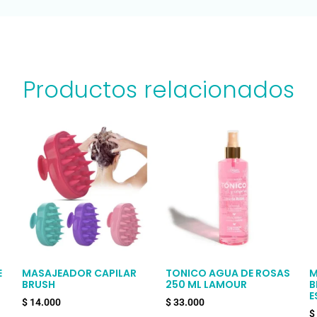
Productos relacionados
E
MASAJEADOR CAPILAR
TONICO AGUA DE ROSAS
M
BRUSH
250 ML LAMOUR
B
E
$
14.000
$
33.000
$