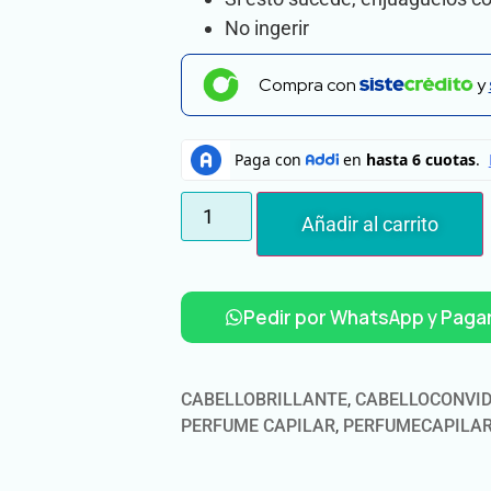
No ingerir
Compra con
y
Añadir al carrito
Pedir por WhatsApp y Pagar
CABELLOBRILLANTE
,
CABELLOCONVI
PERFUME CAPILAR
,
PERFUMECAPILA