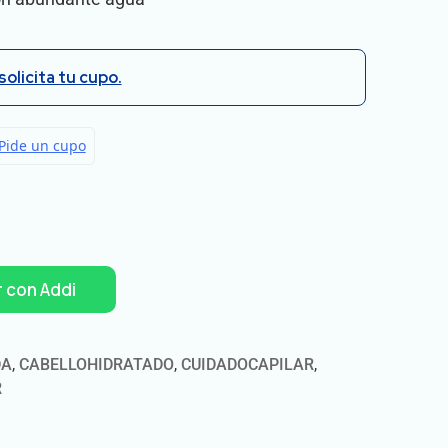
solicita tu cupo.
 con Addi
DA
,
CABELLOHIDRATADO
,
CUIDADOCAPILAR
,
R