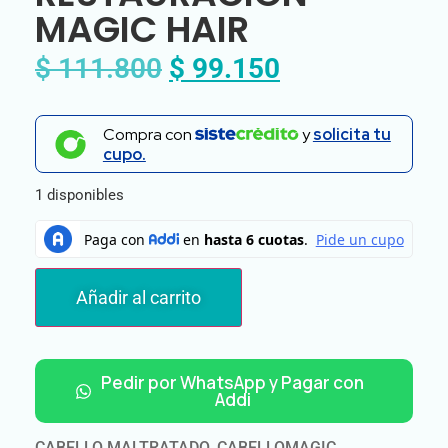
MAGIC HAIR
$
111.800
$
99.150
Compra con
y
solicita tu
cupo.
1 disponibles
Añadir al carrito
Pedir por WhatsApp y Pagar con
Addi
CABELLO MALTRATADO
,
CABELLOMAGIC
,