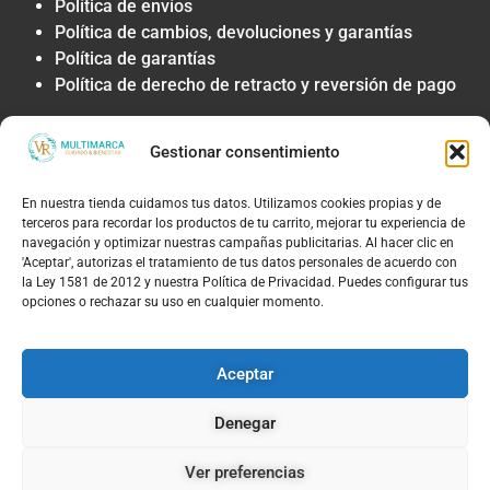
Política de envíos
Política de cambios, devoluciones y garantías
Política de garantías
Política de derecho de retracto y reversión de pago
Privacidad y Tratamiento de Datos
Gestionar consentimiento
Política de privacidad y tratamiento de datos
personales
En nuestra tienda cuidamos tus datos. Utilizamos cookies propias y de
Autorización de contacto, marketing y
terceros para recordar los productos de tu carrito, mejorar tu experiencia de
comunicaciones comerciales
navegación y optimizar nuestras campañas publicitarias. Al hacer clic en
Política de cookies
'Aceptar', autorizas el tratamiento de tus datos personales de acuerdo con
la Ley 1581 de 2012 y nuestra Política de Privacidad. Puedes configurar tus
Términos Legales y Soporte
opciones o rechazar su uso en cualquier momento.
Términos & condiciones
Aviso legal y limitación de responsabilidad
Aceptar
Política de PQRS y atención al cliente
Denegar
Ver preferencias
© 2026, TIENDAS VR MULTIMARCAS S.A.S | NIT: