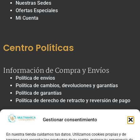
Nuestras Sedes
Ofertas Especiales
Mi Cuenta
Centro Políticas
Información de Compra y Envíos
Política de envíos
Política de cambios, devoluciones y garantías
Política de garantías
Política de derecho de retracto y reversión de pago
Privacidad y Tratamiento de Datos
Gestionar consentimiento
Política de privacidad y tratamiento de datos
personales
En nuestra tienda cuidamos tus datos. Utilizamos cookies propias y de
Autorización de contacto, marketing y
terceros para recordar los productos de tu carrito, mejorar tu experiencia de