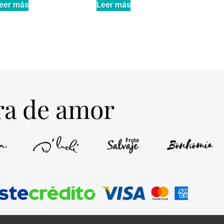
eer más
Leer más
tra de amor