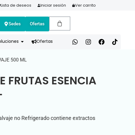
Lista de deseos
Iniciar sesión
Ver carrito
Sedes
Ofertas
A HOY Y PAGA EN 3 CUOTAS CON ADDI
oluciones
Ofertas
VAJE 500 ML
E FRUTAS ESENCIA
L
alvaje no Refrigerado contiene extractos