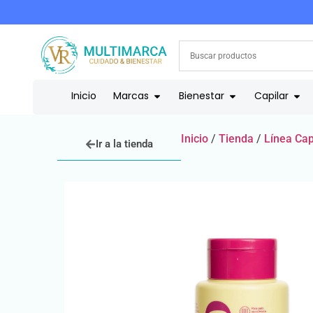
COMPRA HOY Y PAGA EN 3 CUOTAS CON ADDI
Inicio
Marcas
Bienestar
Capilar
Inicio
/
Tienda
/
Línea Cap
Ir a la tienda