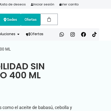
Lista de deseos
Iniciar sesión
Ver carrito
Sedes
Ofertas
S A TODO EL PAÍS | RECIBIMOS TODOS LOS MEDIOS DE PAGO
oluciones
Ofertas
00 ML
LIDAD SIN
O 400 ML
 como el aceite de babasú, cebolla y