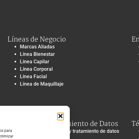
Líneas de Negocio
En
Marcas Aliadas
Línea Bienestar
Línea Capilar
Línea Corporal
Línea Facial
Línea de Maquillaje
Privacidad y Tratamiento de Datos
Té
Política de privacidad y tratamiento de datos
ros para
optimizar
personales