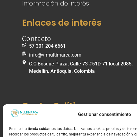
Información de interés
Enlaces de interés
Contacto
57 301 204 6661
info@vrmultimarca.com
C.C Bosque Plaza, Calle 73 #51D-71 local 2085,
Medellín, Antioquia, Colombia
Centro Políticas
Gestionar consentimiento
Información de Compra y Envíos
Política de envíos
En nuestra tienda cuidamos tus datos. Utilizamos cookies propias y de terce
recordar los productos de tu carrito, mejorar tu experiencia de navegación y 
Política de cambios, devoluciones y garantías