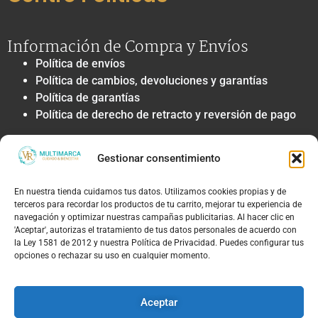
Información de Compra y Envíos
Política de envíos
Política de cambios, devoluciones y garantías
Política de garantías
Política de derecho de retracto y reversión de pago
Privacidad y Tratamiento de Datos
Gestionar consentimiento
Política de privacidad y tratamiento de datos
personales
En nuestra tienda cuidamos tus datos. Utilizamos cookies propias y de
Autorización de contacto, marketing y
terceros para recordar los productos de tu carrito, mejorar tu experiencia de
comunicaciones comerciales
navegación y optimizar nuestras campañas publicitarias. Al hacer clic en
Política de cookies
'Aceptar', autorizas el tratamiento de tus datos personales de acuerdo con
la Ley 1581 de 2012 y nuestra Política de Privacidad. Puedes configurar tus
Términos Legales y Soporte
opciones o rechazar su uso en cualquier momento.
Términos & condiciones
Aviso legal y limitación de responsabilidad
Aceptar
Política de PQRS y atención al cliente