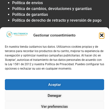
Política de envíos
Política de cambios, devoluciones y garantías
Política de garantías
Política de derecho de retracto y reversión de pago
Privacidad y Tratamiento de Datos
Gestionar consentimiento
Política de privacidad y tratamiento de datos
personales
En nuestra tienda cuidamos tus datos. Utilizamos cookies propias y de
Autorización de contacto, marketing y
terceros para recordar los productos de tu carrito, mejorar tu experiencia de
comunicaciones comerciales
navegación y optimizar nuestras campañas publicitarias. Al hacer clic en
Política de cookies
'Aceptar', autorizas el tratamiento de tus datos personales de acuerdo con
la Ley 1581 de 2012 y nuestra Política de Privacidad. Puedes configurar tus
Términos Legales y Soporte
opciones o rechazar su uso en cualquier momento.
Términos & condiciones
Aviso legal y limitación de responsabilidad
Aceptar
Política de PQRS y atención al cliente
Denegar
Ver preferencias
© 2026, TIENDAS VR MULTIMARCAS S.A.S | NIT: