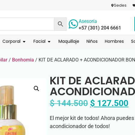
Sedes
Asesoría
+57 (301) 204 6661
 PAGO
COMPR
Corporal
Facial
Maquillaje
Niños
Hombres
S
ilar
/
Bonhomia
/ KIT DE ACLARADO + ACONDICIONADOR BO
KIT DE ACLARA
ACONDICIONAD
$
144.500
$
127.500
El mejor kit de todos! Ahora puedes 
acondicionador de todos!