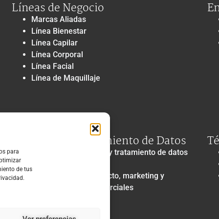
Líneas de Negocio
En
Marcas Aliadas
Línea Bienestar
Línea Capilar
Línea Corporal
Línea Facial
Línea de Maquillaje
Privacidad y Tratamiento de Datos
Té
Política de privacidad y tratamiento de datos
ros para
optimizar
personales
miento de tus
Autorización de contacto, marketing y
rivacidad.
comunicaciones comerciales
Política de cookies
Ver preferencias