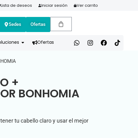
Lista de deseos
Iniciar sesión
Ver carrito
Sedes
Ofertas
A HOY Y PAGA EN 3 CUOTAS CON ADDI
oluciones
Ofertas
NHOMIA
DO +
OR BONHOMIA
tener tu cabello claro y usar el mejor