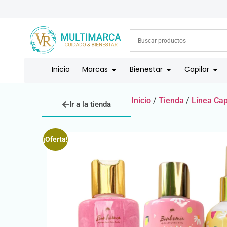
ENVÍOS A TODO EL PAÍS | RECIBIMOS TODOS LOS MEDIOS DE
Inicio
Marcas
Bienestar
Capilar
Inicio
/
Tienda
/
Línea Cap
Ir a la tienda
¡Oferta!