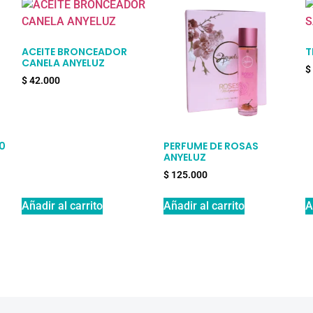
ACEITE BRONCEADOR
T
CANELA ANYELUZ
$
$
42.000
0
PERFUME DE ROSAS
ANYELUZ
$
125.000
Añadir al carrito
Añadir al carrito
A