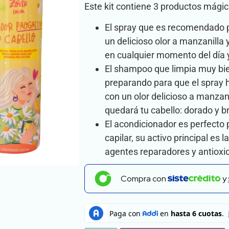
Este kit contiene 3 productos mágic
El spray que es recomendado p
un delicioso olor a manzanilla
en cualquier momento del día y
El shampoo que limpia muy bien
preparando para que el spray h
con un olor delicioso a manzan
quedará tu cabello: dorado y b
El acondicionador es perfecto
capilar, su activo principal es l
agentes reparadores y antioxi
Compra con
y