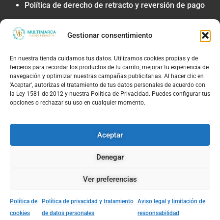
Política de derecho de retracto y reversión de pago
Privacidad y Tratamiento de Datos
Gestionar consentimiento
Política de privacidad y tratamiento de datos
personales
En nuestra tienda cuidamos tus datos. Utilizamos cookies propias y de
Autorización de contacto, marketing y
terceros para recordar los productos de tu carrito, mejorar tu experiencia de
comunicaciones comerciales
navegación y optimizar nuestras campañas publicitarias. Al hacer clic en
Política de cookies
'Aceptar', autorizas el tratamiento de tus datos personales de acuerdo con
la Ley 1581 de 2012 y nuestra Política de Privacidad. Puedes configurar tus
Términos Legales y Soporte
opciones o rechazar su uso en cualquier momento.
Términos & condiciones
Aviso legal y limitación de responsabilidad
Aceptar
Política de PQRS y atención al cliente
Denegar
Ver preferencias
© 2026, TIENDAS VR MULTIMARCAS S.A.S | NIT:
90.180.535-8 |Todos los derechos reservados
Para conocer tus derechos o radicar una queja, visita el portal de la
Política de
Política de privacidad y tratamiento
Aviso legal y limitación de
Superintendencia de Industria y Comercio: www.sic.gov.co
Menu
Comprar
Sedes
Carrito
Asesoría
cookies
de datos personales
responsabilidad