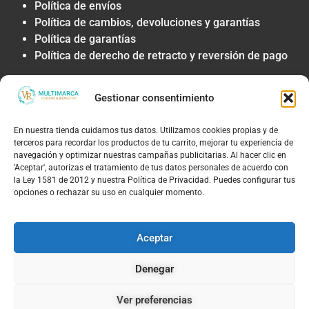
Política de envíos
Política de cambios, devoluciones y garantías
Política de garantías
Política de derecho de retracto y reversión de pago
Privacidad y Tratamiento de Datos
Gestionar consentimiento
Política de privacidad y tratamiento de datos
personales
En nuestra tienda cuidamos tus datos. Utilizamos cookies propias y de
Autorización de contacto, marketing y
terceros para recordar los productos de tu carrito, mejorar tu experiencia de
comunicaciones comerciales
navegación y optimizar nuestras campañas publicitarias. Al hacer clic en
Política de cookies
'Aceptar', autorizas el tratamiento de tus datos personales de acuerdo con
la Ley 1581 de 2012 y nuestra Política de Privacidad. Puedes configurar tus
Términos Legales y Soporte
opciones o rechazar su uso en cualquier momento.
Términos & condiciones
Aviso legal y limitación de responsabilidad
Aceptar
Política de PQRS y atención al cliente
Denegar
Ver preferencias
© 2026, TIENDAS VR MULTIMARCAS S.A.S | NIT: