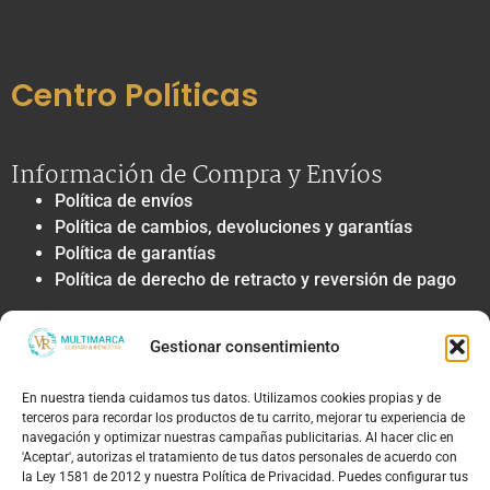
Centro Políticas
Información de Compra y Envíos
Política de envíos
Política de cambios, devoluciones y garantías
Política de garantías
Política de derecho de retracto y reversión de pago
Privacidad y Tratamiento de Datos
Gestionar consentimiento
Política de privacidad y tratamiento de datos
personales
En nuestra tienda cuidamos tus datos. Utilizamos cookies propias y de
Autorización de contacto, marketing y
terceros para recordar los productos de tu carrito, mejorar tu experiencia de
comunicaciones comerciales
navegación y optimizar nuestras campañas publicitarias. Al hacer clic en
Política de cookies
'Aceptar', autorizas el tratamiento de tus datos personales de acuerdo con
la Ley 1581 de 2012 y nuestra Política de Privacidad. Puedes configurar tus