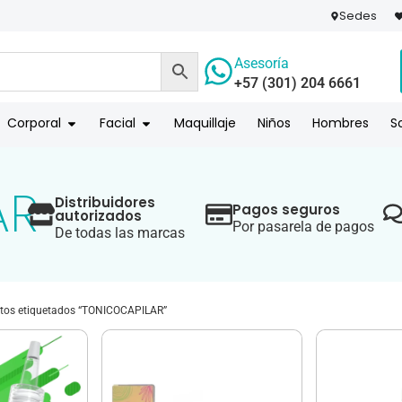
Sedes
Asesoría
+57 (301) 204 6661
 PAGO
COMPR
Corporal
Facial
Maquillaje
Niños
Hombres
S
AR
Distribuidores
Pagos seguros
autorizados
Por pasarela de pagos
De todas las marcas
tos etiquetados “TONICOCAPILAR”