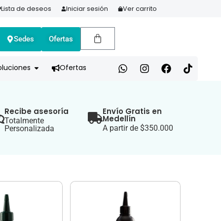
Lista de deseos
Iniciar sesión
Ver carrito
Sedes
Ofertas
A HOY Y PAGA EN 3 CUOTAS CON ADDI
oluciones
Ofertas
Recibe asesoría
Envío Gratis en
Medellín
Totalmente
A partir de $350.000
Personalizada