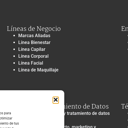
Líneas de Negocio
En
Marcas Aliadas
Línea Bienestar
Línea Capilar
Línea Corporal
Línea Facial
Línea de Maquillaje
Privacidad y Tratamiento de Datos
Té
Política de privacidad y tratamiento de datos
ros para
optimizar
personales
miento de tus
Autorización de contacto, marketing y