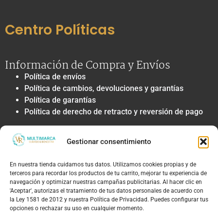
Centro Políticas
Información de Compra y Envíos
Política de envíos
Política de cambios, devoluciones y garantías
Política de garantías
Política de derecho de retracto y reversión de pago
Privacidad y Tratamiento de Datos
Gestionar consentimiento
Política de privacidad y tratamiento de datos
personales
En nuestra tienda cuidamos tus datos. Utilizamos cookies propias y de
Autorización de contacto, marketing y
terceros para recordar los productos de tu carrito, mejorar tu experiencia de
comunicaciones comerciales
navegación y optimizar nuestras campañas publicitarias. Al hacer clic en
Política de cookies
'Aceptar', autorizas el tratamiento de tus datos personales de acuerdo con
la Ley 1581 de 2012 y nuestra Política de Privacidad. Puedes configurar tus
Términos Legales y Soporte
opciones o rechazar su uso en cualquier momento.