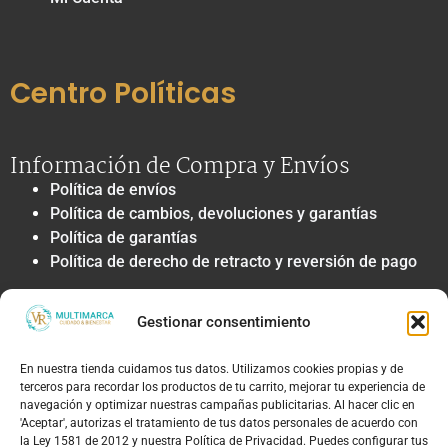
Centro Políticas
Información de Compra y Envíos
Política de envíos
Política de cambios, devoluciones y garantías
Política de garantías
Política de derecho de retracto y reversión de pago
Privacidad y Tratamiento de Datos
Gestionar consentimiento
Política de privacidad y tratamiento de datos
personales
En nuestra tienda cuidamos tus datos. Utilizamos cookies propias y de
Autorización de contacto, marketing y
terceros para recordar los productos de tu carrito, mejorar tu experiencia de
comunicaciones comerciales
navegación y optimizar nuestras campañas publicitarias. Al hacer clic en
Política de cookies
'Aceptar', autorizas el tratamiento de tus datos personales de acuerdo con
la Ley 1581 de 2012 y nuestra Política de Privacidad. Puedes configurar tus