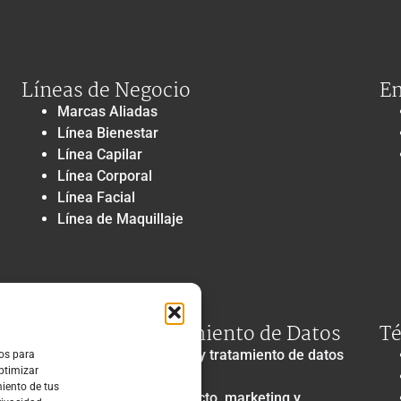
Líneas de Negocio
En
Marcas Aliadas
Línea Bienestar
Línea Capilar
Línea Corporal
Línea Facial
Línea de Maquillaje
Privacidad y Tratamiento de Datos
Té
Política de privacidad y tratamiento de datos
ros para
optimizar
personales
miento de tus
Autorización de contacto, marketing y