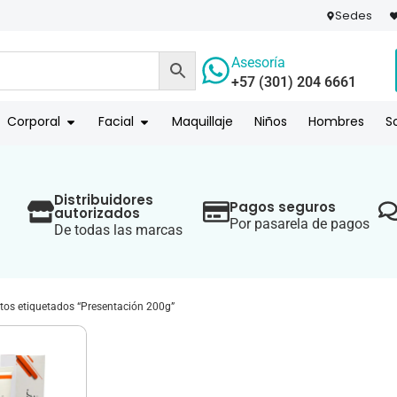
Sedes
Asesoría
+57 (301) 204 6661
 PAGO
COMPR
Corporal
Facial
Maquillaje
Niños
Hombres
S
Distribuidores
Pagos seguros
autorizados
Por pasarela de pagos
De todas las marcas
tos etiquetados “Presentación 200g”