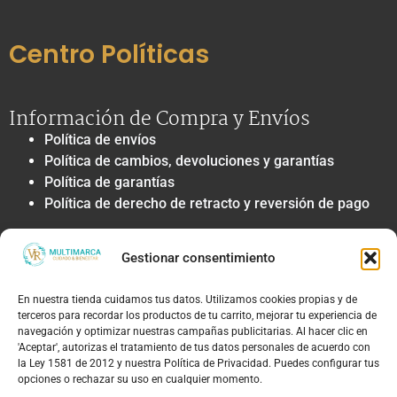
Centro Políticas
Información de Compra y Envíos
Política de envíos
Política de cambios, devoluciones y garantías
Política de garantías
Política de derecho de retracto y reversión de pago
Privacidad y Tratamiento de Datos
Gestionar consentimiento
Política de privacidad y tratamiento de datos
personales
En nuestra tienda cuidamos tus datos. Utilizamos cookies propias y de
Autorización de contacto, marketing y
terceros para recordar los productos de tu carrito, mejorar tu experiencia de
comunicaciones comerciales
navegación y optimizar nuestras campañas publicitarias. Al hacer clic en
Política de cookies
'Aceptar', autorizas el tratamiento de tus datos personales de acuerdo con
la Ley 1581 de 2012 y nuestra Política de Privacidad. Puedes configurar tus
Términos Legales y Soporte
opciones o rechazar su uso en cualquier momento.