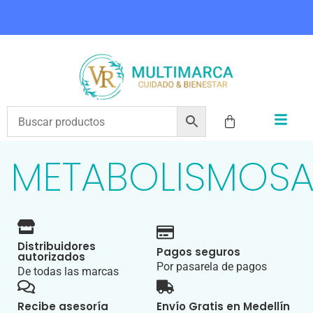
COMPRA HOY Y PAGA EN 3 CUOTAS CON ADDI
METABOLISMOS
Distribuidores
Pagos seguros
autorizados
Por pasarela de pagos
De todas las marcas
Recibe asesoría
Envío Gratis en Medellín