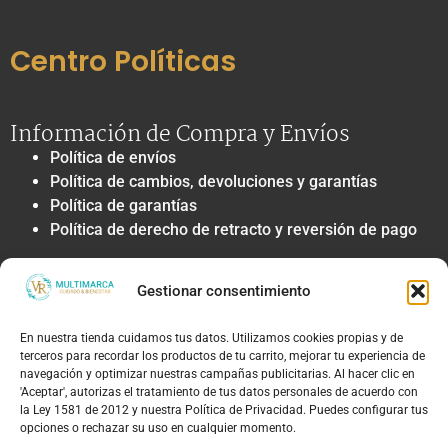
Centro Políticas
Información de Compra y Envíos
Política de envíos
Política de cambios, devoluciones y garantías
Política de garantías
Política de derecho de retracto y reversión de pago
Privacidad y Tratamiento de Datos
Gestionar consentimiento
Política de privacidad y tratamiento de datos
personales
En nuestra tienda cuidamos tus datos. Utilizamos cookies propias y de
Autorización de contacto, marketing y
terceros para recordar los productos de tu carrito, mejorar tu experiencia de
comunicaciones comerciales
navegación y optimizar nuestras campañas publicitarias. Al hacer clic en
Política de cookies
'Aceptar', autorizas el tratamiento de tus datos personales de acuerdo con
la Ley 1581 de 2012 y nuestra Política de Privacidad. Puedes configurar tus
Términos Legales y Soporte
opciones o rechazar su uso en cualquier momento.