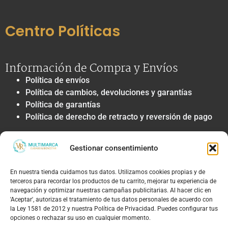
Centro Políticas
Información de Compra y Envíos
Política de envíos
Política de cambios, devoluciones y garantías
Política de garantías
Política de derecho de retracto y reversión de pago
Privacidad y Tratamiento de Datos
Gestionar consentimiento
Política de privacidad y tratamiento de datos
personales
En nuestra tienda cuidamos tus datos. Utilizamos cookies propias y de
Autorización de contacto, marketing y
terceros para recordar los productos de tu carrito, mejorar tu experiencia de
comunicaciones comerciales
navegación y optimizar nuestras campañas publicitarias. Al hacer clic en
Política de cookies
'Aceptar', autorizas el tratamiento de tus datos personales de acuerdo con
la Ley 1581 de 2012 y nuestra Política de Privacidad. Puedes configurar tus
Términos Legales y Soporte
opciones o rechazar su uso en cualquier momento.