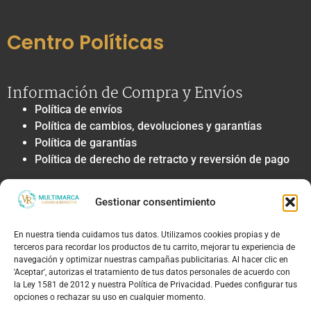
Centro Políticas
Información de Compra y Envíos
Política de envíos
Política de cambios, devoluciones y garantías
Política de garantías
Política de derecho de retracto y reversión de pago
Privacidad y Tratamiento de Datos
Gestionar consentimiento
Política de privacidad y tratamiento de datos
personales
En nuestra tienda cuidamos tus datos. Utilizamos cookies propias y de
Autorización de contacto, marketing y
terceros para recordar los productos de tu carrito, mejorar tu experiencia de
comunicaciones comerciales
navegación y optimizar nuestras campañas publicitarias. Al hacer clic en
Política de cookies
'Aceptar', autorizas el tratamiento de tus datos personales de acuerdo con
la Ley 1581 de 2012 y nuestra Política de Privacidad. Puedes configurar tus
Términos Legales y Soporte
opciones o rechazar su uso en cualquier momento.