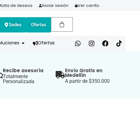
Lista de deseos
Iniciar sesión
Ver carrito
Sedes
Ofertas
A HOY Y PAGA EN 3 CUOTAS CON ADDI
oluciones
Ofertas
Recibe asesoría
Envío Gratis en
Medellín
Totalmente
A partir de $350.000
Personalizada