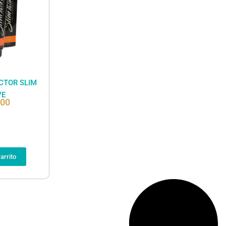
CTOR SLIM
VE
000
arrito