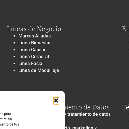
Líneas de Negocio
En
Marcas Aliadas
Línea Bienestar
Línea Capilar
Línea Corporal
Línea Facial
Línea de Maquillaje
Privacidad y Tratamiento de Datos
Té
Política de privacidad y tratamiento de datos
ros para
optimizar
personales
miento de tus
Autorización de contacto, marketing y