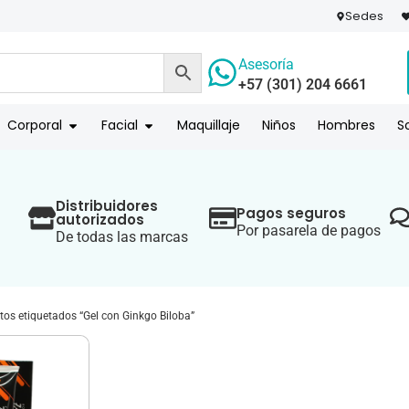
Sedes
Asesoría
+57 (301) 204 6661
 PAGO
COMPR
Corporal
Facial
Maquillaje
Niños
Hombres
S
Distribuidores
Pagos seguros
autorizados
Por pasarela de pagos
De todas las marcas
tos etiquetados “Gel con Ginkgo Biloba”