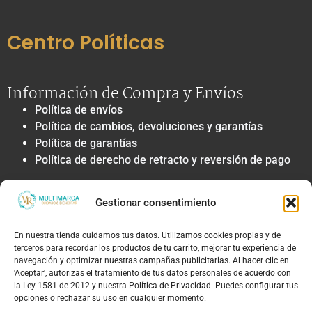
Centro Políticas
Información de Compra y Envíos
Política de envíos
Política de cambios, devoluciones y garantías
Política de garantías
Política de derecho de retracto y reversión de pago
Privacidad y Tratamiento de Datos
Gestionar consentimiento
Política de privacidad y tratamiento de datos
personales
En nuestra tienda cuidamos tus datos. Utilizamos cookies propias y de
Autorización de contacto, marketing y
terceros para recordar los productos de tu carrito, mejorar tu experiencia de
comunicaciones comerciales
navegación y optimizar nuestras campañas publicitarias. Al hacer clic en
Política de cookies
'Aceptar', autorizas el tratamiento de tus datos personales de acuerdo con
la Ley 1581 de 2012 y nuestra Política de Privacidad. Puedes configurar tus
Términos Legales y Soporte
opciones o rechazar su uso en cualquier momento.