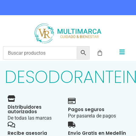
COMPRA HOY Y PAGA EN 3 CUOTAS CON ADDI
DESODORANTEIN
Distribuidores
Pagos seguros
autorizados
Por pasarela de pagos
De todas las marcas
Recibe asesoría
Envío Gratis en Medellín