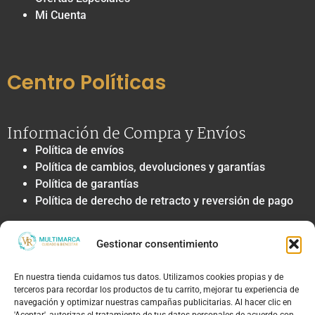
Mi Cuenta
Centro Políticas
Información de Compra y Envíos
Política de envíos
Política de cambios, devoluciones y garantías
Política de garantías
Política de derecho de retracto y reversión de pago
Privacidad y Tratamiento de Datos
Gestionar consentimiento
Política de privacidad y tratamiento de datos
personales
En nuestra tienda cuidamos tus datos. Utilizamos cookies propias y de
Autorización de contacto, marketing y
terceros para recordar los productos de tu carrito, mejorar tu experiencia de
comunicaciones comerciales
navegación y optimizar nuestras campañas publicitarias. Al hacer clic en
Política de cookies
'Aceptar', autorizas el tratamiento de tus datos personales de acuerdo con