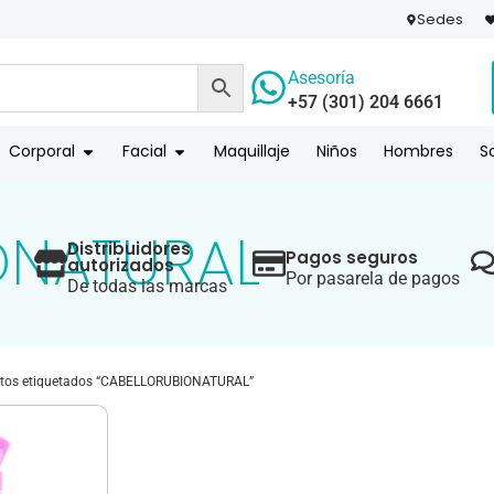
Sedes
Asesoría
+57 (301) 204 6661
 PAGO
COMPR
Corporal
Facial
Maquillaje
Niños
Hombres
S
ONATURAL
Distribuidores
Pagos seguros
autorizados
Por pasarela de pagos
De todas las marcas
tos etiquetados “CABELLORUBIONATURAL”