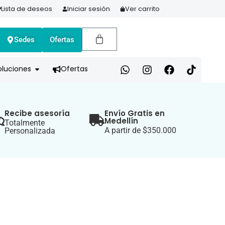
Lista de deseos
Iniciar sesión
Ver carrito
Sedes
Ofertas
A HOY Y PAGA EN 3 CUOTAS CON ADDI
oluciones
Ofertas
Recibe asesoría
Envío Gratis en
Medellín
Totalmente
A partir de $350.000
Personalizada